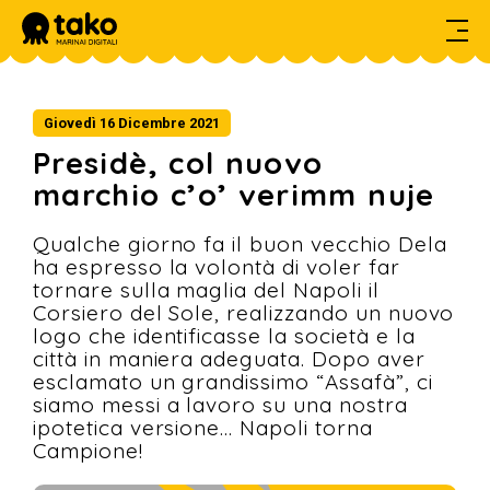
HOME
Giovedì 16 Dicembre 2021
DIARIO DI BORDO
Presidè, col nuovo
SERVIZI
marchio c’o’ verimm nuje
PROGETTI
Qualche giorno fa il buon vecchio Dela
ha espresso la volontà di voler far
CONTATTI
tornare sulla maglia del Napoli il
Corsiero del Sole, realizzando un nuovo
logo che identificasse la società e la
città in maniera adeguata. Dopo aver
esclamato un grandissimo “Assafà”, ci
siamo messi a lavoro su una nostra
ipotetica versione... Napoli torna
Campione!