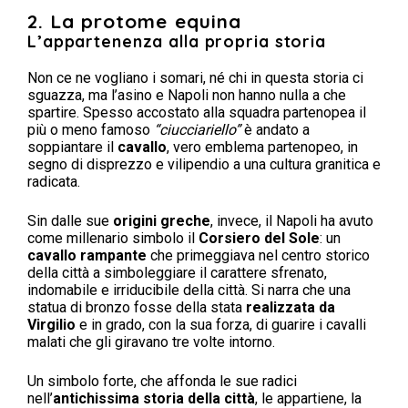
2. La protome equina
L’appartenenza alla propria storia
Non ce ne vogliano i somari, né chi in questa storia ci
sguazza, ma l’asino e Napoli non hanno nulla a che
spartire. Spesso accostato alla squadra partenopea il
più o meno famoso
“ciucciariello”
è andato a
soppiantare il
cavallo
, vero emblema partenopeo, in
segno di disprezzo e vilipendio a una cultura granitica e
radicata.
Sin dalle sue
origini greche
, invece, il Napoli ha avuto
come millenario simbolo il
Corsiero del Sole
: un
cavallo rampante
che primeggiava nel centro storico
della città a simboleggiare il carattere sfrenato,
indomabile e irriducibile della città. Si narra che una
statua di bronzo fosse della stata
realizzata da
Virgilio
e in grado, con la sua forza, di guarire i cavalli
malati che gli giravano tre volte intorno.
Un simbolo forte, che affonda le sue radici
nell’
antichissima storia della città
, le appartiene, la