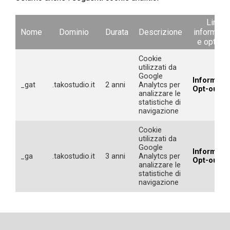
Link
Nome
Dominio
Durata
Descrizione
informativ
e opt-out
Cookie
utilizzati da
Google
Informativ
_gat
.takostudio.it
2 anni
Analytcs per
Opt-out
analizzare le
statistiche di
navigazione
Cookie
utilizzati da
Google
Informativ
_ga
.takostudio.it
3 anni
Analytcs per
Opt-out
analizzare le
statistiche di
navigazione