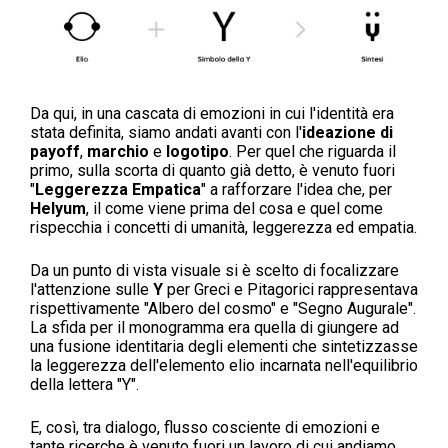
Da qui, in una cascata di emozioni in cui l'identità era
stata definita, siamo andati avanti con l'
ideazione di
payoff
,
marchio
e
logotipo
. Per quel che riguarda il
primo, sulla scorta di quanto già detto, è venuto fuori
"
Leggerezza Empatica
" a rafforzare l'idea che, per
Helyum
, il come viene prima del cosa e quel come
rispecchia i concetti di umanità, leggerezza ed empatia.
Da un punto di vista visuale si è scelto di focalizzare
l'attenzione sulle
Y
per Greci e Pitagorici rappresentava
rispettivamente "Albero del cosmo" e "Segno Augurale".
La sfida per il monogramma era quella di giungere ad
una fusione identitaria degli elementi che sintetizzasse
la leggerezza dell'elemento elio incarnata nell'equilibrio
della lettera "Y".
E, così, tra dialogo, flusso cosciente di emozioni e
tante ricerche è venuto fuori un lavoro di cui andiamo