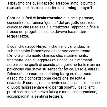
sapevamo che quell'aspetto sarebbe stato la punta di
diamante del marchio a partire da
naming
e
payoff
.
Così, nelle fasi di
brainstorming
ci siamo, pertanto,
concentrati sull'anima "gentile" del progetto cercando
qualcosa che riuscisse a sintetizzare l'approccio fine e
fresco del progetto. Il nome doveva trasmettere
leggerezza
.
È così che nasce
Helyum
, che tra le varie idee, ha
subito colpito l'attenzione del nostro committente.
L'
elio
è un elemento chimico che, intuitivamente,
trasmette idea di leggerezza, riconduce a momenti
sereni come quelli di quando stringevamo tra le mani un
palloncino che stava su senza far fatica. Esso è, altresì,
l'elemento primordiale del
bing bang
ed è spesso
associato a concetti come creazione, nascita e
rinascita. E questa, esattamente questa, era la missione
di Luca: rappresentare elio per gli obiettivi dei clienti,
presi con mano e, senza fatica e molta comprensione,
accompagnati a
sentirsi leggeri
.