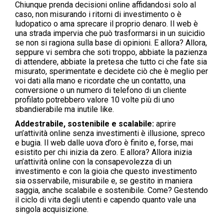
Chiunque prenda decisioni online affidandosi solo al
caso, non misurando i ritorni di investimento o è
ludopatico o ama sprecare il proprio denaro. Il web è
una strada impervia che può trasformarsi in un suicidio
se non si ragiona sulla base di opinioni. E allora? Allora,
seppure vi sembra che soti troppo, abbiate la pazienza
di attendere, abbiate la pretesa che tutto ci che fate sia
misurato, sperimentate e decidete ciò che è meglio per
voi dati alla mano e ricordate che un contatto, una
conversione o un numero di telefono di un cliente
profilato potrebbero valore 10 volte più di uno
sbandierabile ma inutile like.
Addestrabile, sostenibile e scalabile:
aprire
un’attività online senza investimenti è illusione, spreco
e bugia. Il web dalle uova d’oro è finito e, forse, mai
esistito per chi inizia da zero. E allora? Allora inizia
un’attività online con la consapevolezza di un
investimento e con la gioia che questo investimento
sia osservabile, misurabile e, se gestito in maniera
saggia, anche scalabile e sostenibile. Come? Gestendo
il ciclo di vita degli utenti e capendo quanto vale una
singola acquisizione.