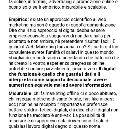
fa online, in termini,. advertising e promozione online è
buono solo se è empirico, misurabile e scalabile.
Empirico:
esiste un approccio scientifico al web
marketing ma non è oggetto di quest’argomentazione.
Dire che il tuo approccio al digital debba essere
empirico equivale a suggerirvi di non dare nulla per
scontato e non ambire, nè pretendere risultati facili. E
quindi il Web Marketing funziona o no? Sì, se tu e il tuo
consulente avrete l’umiltà di calarvi in questo mondo
sbagliando, monitorando e accettando che tutto ciò che
ha creato la vostra esperienza pregressa online
potrebbe contare parzialmente, poco o zero.
Il digital
che funziona è quello che guarda i dati e li
interpreta come supporto decisionale: avere
numeri non equivale mai ad avere informazioni
.
Misurabile:
chi fa marketing offline ci è poco abituato,
chi insegue metriche di vanto (visite, fan, like ai post,
ecc.) non ne ha recepito l’importanza e preferisce
buttare soldi in feticci digitali, chi dice che il digital non
funziona ha tracciato è anti-vax. La possibilità di
misurare e un approccio data driven sono il sale di
qualsiasi lavoro digital degno di questo nome.