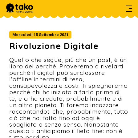
HOME
Mercoledì 15 Settembre 2021
DIARIO DI BORDO
Rivoluzione Digitale
SERVIZI
Quello che segue, più che un post, è un
PROGETTI
libro dei perché. Proveremo a rivelarti
perchè il digital può surclassare
CONTATTI
l’offline in termini di resa,
consapevolezza e costi. Ti spiegheremo
perché chi ha iniziato a farlo prima di
te, e ci ha creduto, probabilmente è di
un altro pianeta. Ti faremo incazzare
raccontandoti che, probabilmente, tutto
ciò che hai fatto fino ad oggi è
sbagliato o senza senso. Nonostante
questo ti anticipiamo il lieto fine: non è
tutto perduto.