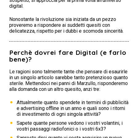
sospetto, si approccia per la prima volta all’universo
digital.
Nonostante la rivoluzione sia iniziata da un pezzo
proveremo a rispondere ai suddetti quesiti con
delicatezza, rispetto per i dubbi e scomoda sincerità.
Perchè dovrei fare Digital (e farlo
bene)?
Le ragioni sono talmente tante che pensare di esaurirle
in un singolo articolo sarebbe tanto pretenzioso quanto
sterile. Mettendoci nei panni di Marzullo, risponderemo
alla domanda con un altro quesito, anzi tre:
Attualmente quanto spendete in termini di pubblicità
e advertising offline in un anno e quali sono i ritorni
di investimento di ogni singola attività?
Sapete quante persone vedono i vostri volantini, i
vostri passaggi radiofonici o i vostri 6x3?
Sapreste dirci quanto vi costa acquisire un nuovo